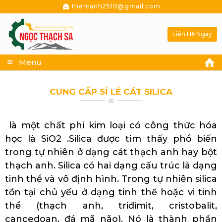
themanh2510@gmail.com
Liên Hệ Ngay
Menu
CUNG CẤP SỈ LẺ CÁT SILICA
là một chất phi kim loại có công thức hóa
học là SiO2 .Silica được tìm thấy phổ biến
trong tự nhiên ở dạng cát thạch anh hay bột
thạch anh. Silica có hai dạng cấu trúc là dạng
tinh thể và vô định hình. Trong tự nhiên silica
tồn tại chủ yếu ở dạng tinh thể hoặc vi tinh
thể (thạch anh, triđimit, cristobalit,
cancedoan, đá mã não). Nó là thành phần