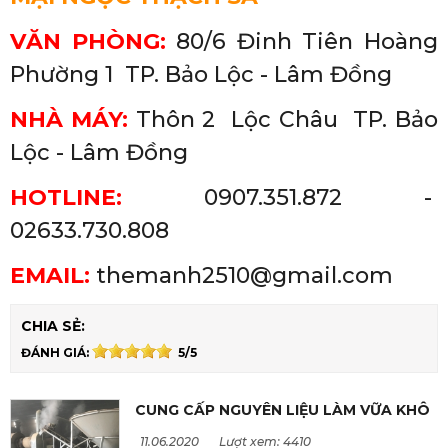
VĂN PHÒNG:
80/6 Đinh Tiên Hoàng
Phường 1
TP. Bảo Lộc - Lâm Đồng
NHÀ MÁY:
Thôn 2 Lộc Châu
TP. Bảo
Lộc - Lâm Đồng
HOTLINE:
0907.351.872 -
02633.730.808
EMAIL:
themanh2510@gmail.com
CHIA SẺ:
ĐÁNH GIÁ:
5/5
CUNG CẤP NGUYÊN LIỆU LÀM VỮA KHÔ
11.06.2020
Lượt xem: 4410