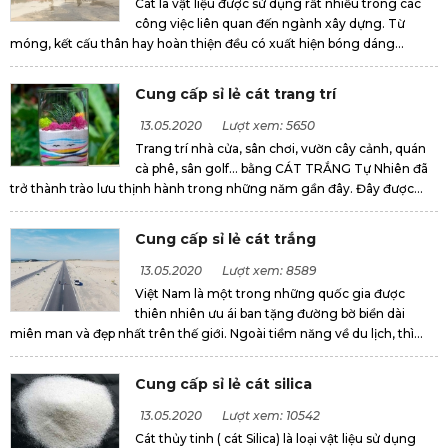
Cát là vật liệu được sử dụng rất nhiều trong các
công việc liên quan đến ngành xây dựng. Từ
móng, kết cấu thân hay hoàn thiện đều có xuất hiện bóng dáng...
Cung cấp sỉ lẻ cát trang trí
13.05.2020
Lượt xem: 5650
Trang trí nhà cửa, sân chơi, vườn cây cảnh, quán
cà phê, sân golf… bằng CÁT TRẮNG Tự Nhiên đã
trở thành trào lưu thịnh hành trong những năm gần đây. Đây được...
Cung cấp sỉ lẻ cát trắng
13.05.2020
Lượt xem: 8589
Việt Nam là một trong những quốc gia được
thiên nhiên ưu ái ban tặng đường bờ biển dài
miên man và đẹp nhất trên thế giới. Ngoài tiềm năng về du lịch, thì...
Cung cấp sỉ lẻ cát silica
13.05.2020
Lượt xem: 10542
Cát thủy tinh ( cát Silica) là loại vật liệu sử dụng