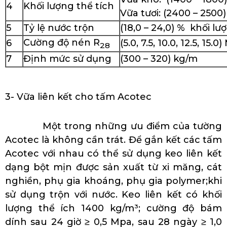
4
Khối lượng thể tích
Vữa tươi: (2400 – 2500
5
Tỷ lệ nước trộn
(18,0 – 24,0) % khối lư
Cường độ nén R
6
(5.0, 7.5, 10.0, 12.5, 15.0
28
7
Định mức sử dụng
(300 – 320) kg/m
3- Vữa liên kết cho tấm Acotec
Một trong những ưu điểm của tường
Acotec là không cần trát. Để gắn kết các tấm
Acotec với nhau có thể sử dụng keo liên kết
dạng bột mịn được sản xuất từ xi măng, cát
nghiền, phụ gia khoáng, phụ gia polymer;khi
sử dụng trộn với nước. Keo liên kết có khối
lượng thể ích 1400 kg/m³; cường độ bám
dính sau 24 giờ ≥ 0,5 Mpa, sau 28 ngày ≥ 1,0