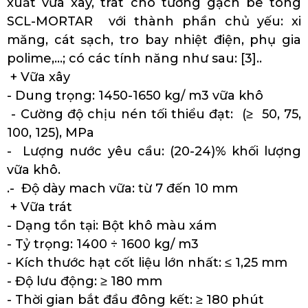
xuất vữa xây, trát cho tường gạch bê tông
SCL-MORTAR với thành phần chủ yếu: xi
măng, cát sạch, tro bay nhiệt điện, phụ gia
polime,...; có các tính năng như sau: [3]..
+ Vữa xây
- Dung trọng: 1450-1650 kg/ m3 vữa khô
- Cường độ chịu nén tối thiểu đạt: (≥ 50, 75,
100, 125), MPa
- Lượng nước yêu cầu: (20-24)% khối lượng
vữa khô.
.- Độ dày mach vữa: từ 7 đến 10 mm
+ Vữa trát
- Dạng tồn tại: Bột khô màu xám
- Tỷ trọng: 1400 ÷ 1600 kg/ m3
- Kích thước hạt cốt liệu lớn nhất: ≤ 1,25 mm
- Độ lưu động: ≥ 180 mm
- Thời gian bắt đầu đông kết: ≥ 180 phút