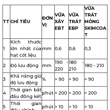
VỮA
VỮA
VỮA
TRÁT
ĐƠN
TT
CHỈ TIÊU
XÂY
TRÁT
MỎNG
VỊ
EBT
EBP
SKIMCOA
T
Kích thước
1
lớn nhất của
mm
0,6
0,6
0,3
hạt cốt liệu
190 -
180 -
2
Độ lưu động
mm
180 - 210
220
210
Khả năng giữ
3
%
> 90
> 90
> 90
độ lưu động
Thời gian bắt
4
phút
> 200
> 200
> 200
đầu đông kết
Thời gian
5
phút
> 10
> 10
> 10