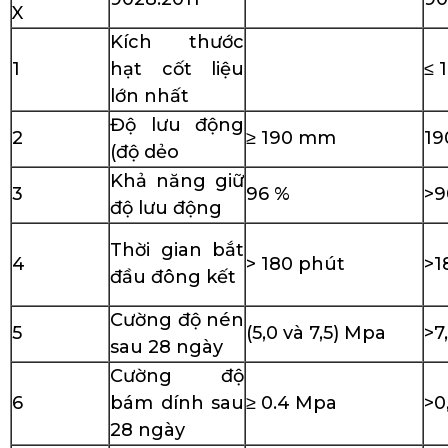
X
Kích thước
1
hạt cốt liệu
≤ 
lớn nhất
Độ lưu động
2
≥ 190 mm
19
(độ dẻo
Khả năng giữ
3
96 %
>
độ lưu động
Thời gian bắt
4
> 180 phút
>1
đầu đông kết
Cường độ nén
5
(5,0 và 7,5) Mpa
>7
sau 28 ngày
Cường độ
6
bám dính sau
≥ 0.4 Mpa
>0
28 ngày