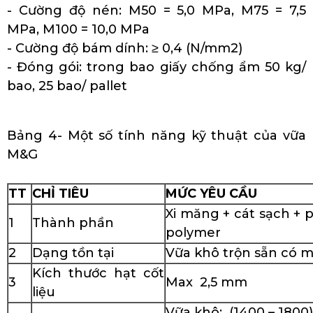
- Cường độ nén: M50 = 5,0 MPa, M75 = 7,5
MPa, M100 = 10,0 MPa
- Cường độ bám dính: ≥ 0,4 (N/mm2)
- Đóng gói: trong bao giấy chống ẩm 50 kg/
bao, 25 bao/ pallet
Bảng 4- Một số tính năng kỹ thuật của vữa
M&G
TT
CHỈ TIÊU
MỨC YÊU CẦU
Xi măng + cát sạch + 
1
Thành phần
polymer
2
Dạng tồn tại
Vữa khô trộn sẵn có 
Kích thước hạt cốt
3
Max 2,5 mm
liệu
Vữa khô: (1400 – 1800