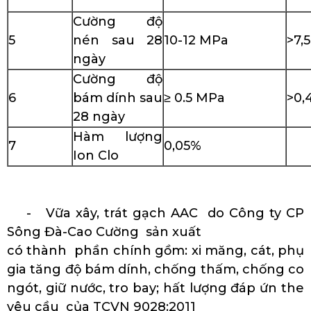
Cường độ
5
nén sau 28
10-12 MPa
>7,
ngày
Cường độ
6
bám dính sau
≥ 0.5 MPa
>0,
28 ngày
Hàm lượng
7
0,05%
Ion Clo
- Vữa xây, trát gạch AAC do Công ty CP
Sông Đà-Cao Cường sản xuất
có thành phần chính gồm: xi măng, cát, phụ
gia tăng độ bám dính, chống thấm, chống co
ngót, giữ nước, tro bay; hất lượng đáp ứn the
yêu cầu của TCVN 9028:2011