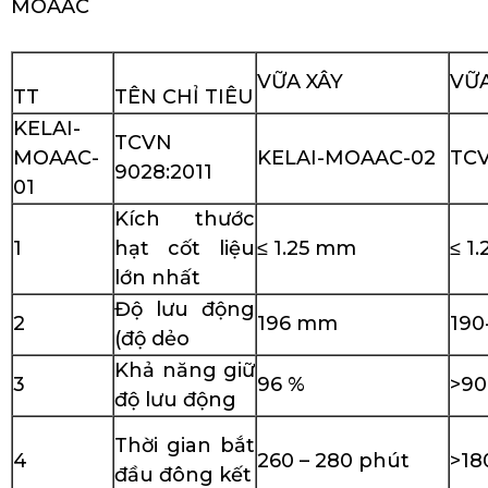
MOAAC
VỮA XÂY
VỮA
TT
TÊN CHỈ TIÊU
KELAI-
TCVN
MOAAC-
KELAI-MOAAC-02
TCV
9028:2011
01
Kích thước
1
hạt cốt liệu
≤ 1.25 mm
≤ 1
lớn nhất
Độ lưu động
2
196 mm
190
(độ dẻo
Khả năng giữ
3
96 %
>9
độ lưu động
Thời gian bắt
4
260 – 280 phút
>18
đầu đông kết