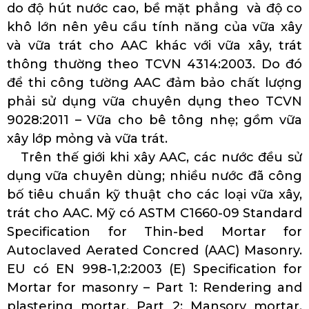
do độ hút nước cao, bề mặt phẳng và độ co
khô lớn nên yêu cầu tính năng của vữa xây
và vữa trát cho AAC khác với vữa xây, trát
thông thường theo TCVN 4314:2003. Do đó
để thi công tường AAC đảm bảo chất lượng
phải sử dụng vữa chuyên dụng theo TCVN
9028:2011 – Vữa cho bê tông nhẹ; gồm vữa
xây lớp mỏng và vữa trát.
Trên thế giới khi xây AAC, các nước đều sử
dụng vữa chuyên dùng; nhiều nước đã công
bố tiêu chuẩn kỹ thuật cho các loại vữa xây,
trát cho AAC. Mỹ có ASTM C1660-09 Standard
Specification for Thin-bed Mortar for
Autoclaved Aerated Concred (AAC) Masonry.
EU có EN 998-1,2:2003 (E) Specification for
Mortar for masonry – Part 1: Rendering and
plastering mortar. Part 2: Mansory mortar.