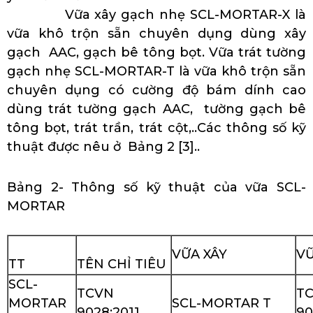
Vữa xây gạch nhẹ SCL-MORTAR-X là
vữa khô trộn sẵn chuyên dụng dùng xây
gạch AAC, gạch bê tông bọt. Vữa trát tường
gạch nhẹ SCL-MORTAR-T là vữa khô trộn sẵn
chuyên dụng có cường độ bám dính cao
dùng trát tường gạch AAC, tường gạch bê
tông bọt, trát trần, trát cột,..Các thông số kỹ
thuật được nêu ở Bảng 2 [3]..
Bảng 2- Thông số kỹ thuật của vữa SCL-
MORTAR
VỮA XÂY
VỮ
TT
TÊN CHỈ TIÊU
SCL-
TCVN
T
MORTAR
SCL-MORTAR T
9028:2011
90