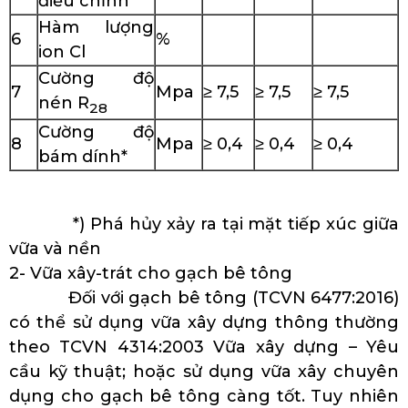
điều chỉnh
Hàm lượng
6
%
ion Cl
Cường độ
7
Mpa
≥ 7,5
≥ 7,5
≥ 7,5
nén R
28
Cường độ
8
Mpa
≥ 0,4
≥ 0,4
≥ 0,4
bám dính*
*) Phá hủy xảy ra tại mặt tiếp xúc giữa
vữa và nền
2- Vữa xây-trát cho gạch bê tông
Đối với gạch bê tông (TCVN 6477:2016)
có thể sử dụng vữa xây dựng thông thường
theo TCVN 4314:2003 Vữa xây dựng – Yêu
cầu kỹ thuật; hoặc sử dụng vữa xây chuyên
dụng cho gạch bê tông càng tốt. Tuy nhiên