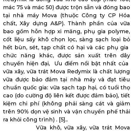
mác 75 và mác 50) được trộn sẵn và đóng bao
tại nhà máy Mova (thuộc Công ty CP Hóa
chất, Xây dựng A&P). Thành phần của vữa
bao gồm hỗn hợp xi măng, phụ gia polyme,
cốt liệu sấy khô chọn lọc, sàng sạch loại bỏ
hết bùn, sét, tạp chất có hại và các phụ gia
chức năng khác, được sản xuất trên dây
chuyền hiện đại, Ưu điểm nổi bật nhất của
vữa xây, vữa trát Mova Redymix là chất lượng
vữa được bảo đảm tại nhà máy và đạt tiêu
chuẩn quốc gia: vữa sạch tạp hại, có tuổi thọ
cao (do cường độ liên kết được đảm bảo), tiết
kiệm chi phí (không phải sàng cát và giảm
trên 90% dọn vệ sinh và vận chuyển phế thải
ra khỏi công trình) . [5]..
Vữa khô, vữa xây, vữa trát Mova