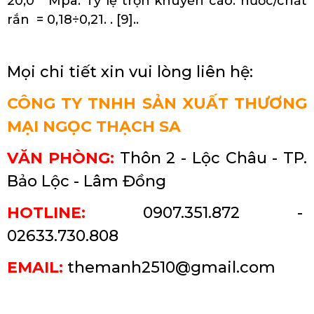
20,0 Mpa. Tỷ lệ trộn khuyến cáo: nước/chất
rắn = 0,18÷0,21. . [9]..
Mọi chi tiết xin vui lòng liên hệ:
CÔNG TY TNHH SẢN XUẤT THƯƠNG
MẠI NGỌC THẠCH SA
VĂN PHÒNG:
Thôn 2 - Lộc Châu - TP.
Bảo Lộc - Lâm Đồng
HOTLINE:
0907.351.872 -
02633.730.808
EMAIL:
themanh2510@gmail.com