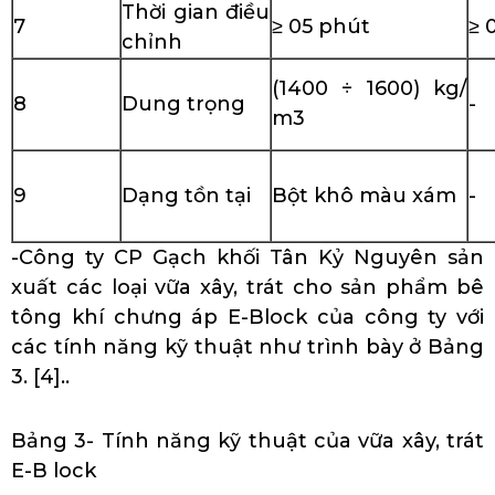
Thời gian điều
7
≥ 05 phút
≥ 
chỉnh
(1400 ÷ 1600) kg/
8
Dung trọng
-
m3
9
Dạng tồn tại
Bột khô màu xám
-
-Công ty CP Gạch khối Tân Kỷ Nguyên sản
xuất các loại vữa xây, trát cho sản phẩm bê
tông khí chưng áp E-Block của công ty với
các tính năng kỹ thuật như trình bày ở Bảng
3. [4]..
Bảng 3- Tính năng kỹ thuật của vữa xây, trát
E-B lock