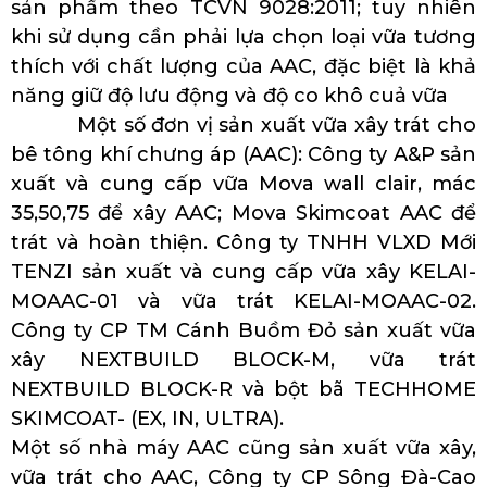
sản phẩm theo TCVN 9028:2011; tuy nhiên
khi sử dụng cần phải lựa chọn loại vữa tương
thích với chất lượng của AAC, đặc biệt là khả
năng giữ độ lưu động và độ co khô cuả vữa
Một số đơn vị sản xuất vữa xây trát cho
bê tông khí chưng áp (AAC): Công ty A&P sản
xuất và cung cấp vữa Mova wall clair, mác
35,50,75 để xây AAC; Mova Skimcoat AAC để
trát và hoàn thiện. Công ty TNHH VLXD Mới
TENZI sản xuất và cung cấp vữa xây KELAI-
MOAAC-01 và vữa trát KELAI-MOAAC-02.
Công ty CP TM Cánh Buồm Đỏ sản xuất vữa
xây NEXTBUILD BLOCK-M, vữa trát
NEXTBUILD BLOCK-R và bột bã TECHHOME
SKIMCOAT- (EX, IN, ULTRA).
Một số nhà máy AAC cũng sản xuất vữa xây,
vữa trát cho AAC, Công ty CP Sông Đà-Cao