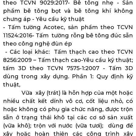
theo TCVN 9029:2017- Bê tông nhẹ - Sản
phẩm bê tông bọt và bê tông khí không
chưng áp - Yêu cầu kỹ thuật
- Tấm tường Acotec, sản phẩm theo TCVN
11524:2016- Tấm tường rỗng bê tông đúc sẵn
theo công nghệ đùn ép
- Các loại khác: Tấm thạch cao theo TCVN
8256:2009 – Tấm thạch cao-Yêu cầu kỹ thuật;
tấm 3D theo TCVN 7575-1:2007 - Tấm 3D
dùng trong xây dựng. Phần 1: Quy định kỹ
thuật,
Vữa xây (trát) là hỗn hợp của một hoặc
nhiều chất kết dính vô cơ, cốt liệu nhỏ, có
hoặc không có phụ gia chức năng, được trộn
sẵn ở trạng thái khô tại các cơ sở sản xuất
(vữa khô); trộn với nước (vữa tươi); dùng để
xây hoặc hoàn thiện các công trình xây