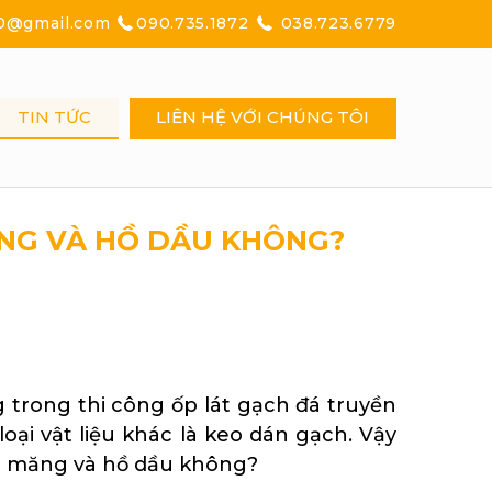
0@gmail.com
090.735.1872
038.723.6779
TIN TỨC
LIÊN HỆ VỚI CHÚNG TÔI
ĂNG VÀ HỒ DẦU KHÔNG?
g trong thi công ốp lát gạch đá truyền
oại vật liệu khác là keo dán gạch. Vậy
xi măng và hồ dầu không?