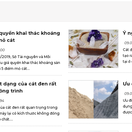
 quyền khai thác khoáng
Ý n
mỏ cát
09.0
Cát đ
000
tạo r
/2019, Sở Tài nguyên và Môi
tại ở
ấu giá quyền khai thác khoáng sản
i 5 điểm mỏ cát...
t dạng của cát đen rất
Ưu 
ông trình
09.0
Ưu đ
994
dụng 
ủa cát đen rất quan trọng trong
được
 này lại có kích thước không đồng
chất....