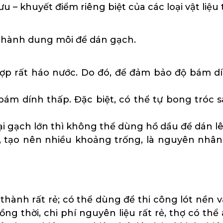
ưu – khuyết điểm riêng biệt của các loại vật liệu 
 thành dung môi để dán gạch.
hợp rất háo nước. Do đó, để đảm bảo độ bám d
m dính thấp. Đặc biệt, có thể tự bong tróc sa
ại gạch lớn thì không thể dùng hồ dầu để dán l
tạo nên nhiều khoảng trống, là nguyên nhân k
thành rất rẻ; có thể dùng để thi công lót nền v
Đồng thời, chi phí nguyên liệu rất rẻ, thợ có t