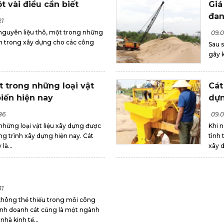
 vài điều cần biết
Giá
đan
21
guyên liệu thô, một trong những
09.0
nh trong xây dựng cho các công
Sau s
gây 
t trong những loại vật
Cát
biến hiện nay
dự
86
09.0
những loại vật liệu xây dựng được
Khi 
ng trình xây dựng hiện nay. Cát
tình 
là...
xây d
31
ư không thể thiếu trong mỗi công
kinh doanh cát cũng là một ngành
nhà kinh tế...