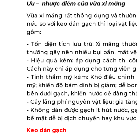
Ưu – nhược điểm của vữa xi măng
Vữa xi măng rất thông dụng và thườn
nếu so với keo dán gạch thì loại vật li
gồm:
- Tốn diện tích lưu trữ: Xi măng thườ
thường gây nên nhiều bụi bẩn, mất vệ 
- Hiệu quả kém: áp dụng cách thi cô
Cách này chỉ áp dụng cho từng viên gạ
- Tính thẩm mỹ kém: Khó điều chỉnh 
mỹ; khiến độ bám dính bị giảm; dễ bong
bên dưới gạch, khiến nước dễ dàng th
- Gây lãng phí nguyên vật liệu; gia tăng
- Không dán được gạch ít hút nước, g
bề mặt dễ bị dịch chuyển hay khu vực 
Keo dán gạch