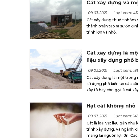
Cát xây dựng và một
09.03.2021
Lượt xem: 41
Cát xây dựng thuộc nhóm n
thành phần tạo ra sự ổn đị
trình lớn và nhỏ.
Cát xây dựng là mộ
liệu xây dựng phổ 
09.03.2021
Lượt xem: 18
Cát xây dựng là một trong 
sử dụng phổ biến tại các cô
xây tô hay còn gọi là cát xây 
Hạt cát không nhỏ
09.03.2021
Lượt xem: 14
Cát là loại vật liệu gần nh
trình xây dựng. Và ngành 
mang lại nguồn lợi lớn. Các 