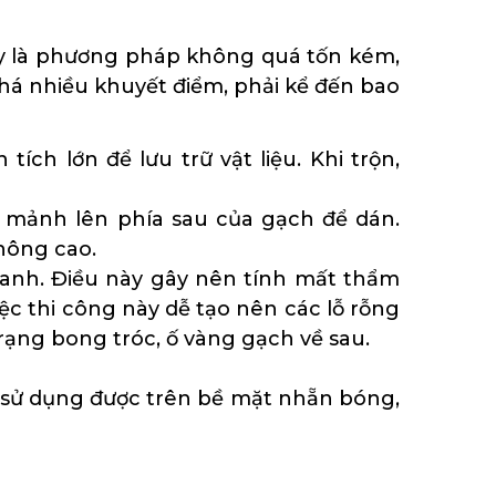
ây là phương pháp không quá tốn kém,
ó khá nhiều khuyết điểm, phải kể đến bao
ích lớn để lưu trữ vật liệu. Khi trộn,
g mảnh lên phía sau của gạch để dán.
hông cao.
hanh. Điều này gây nên tính mất thẩm
iệc thi công này dễ tạo nên các lỗ rỗng
ạng bong tróc, ố vàng gạch về sau.
g sử dụng được trên bề mặt nhẵn bóng,