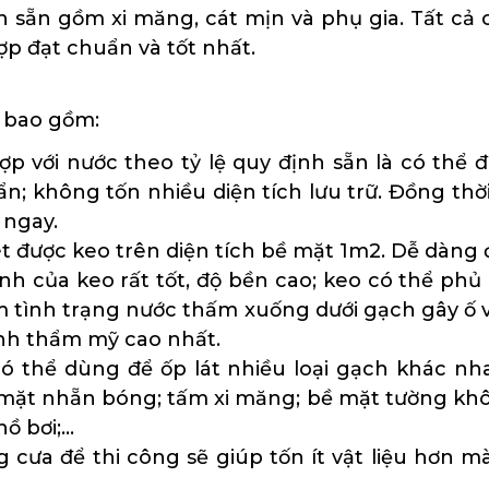
n sẵn gồm xi măng, cát mịn và phụ gia. Tất c
hợp đạt chuẩn và tốt nhất.
h bao gồm:
ợp với nước theo tỷ lệ quy định sẵn là có thể 
ẩn; không tốn nhiều diện tích lưu trữ. Đồng t
 ngay.
ét được keo trên diện tích bề mặt 1m2. Dễ dàng 
h của keo rất tốt, độ bền cao; keo có thể phủ
ảm tình trạng nước thấm xuống dưới gạch gây ố 
ính thẩm mỹ cao nhất.
ó thể dùng để ốp lát nhiều loại gạch khác nha
ặt nhẵn bóng; tấm xi măng; bề mặt tường khô 
hồ bơi;…
ng cưa để thi công sẽ giúp tốn ít vật liệu hơn