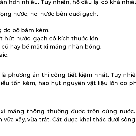
iản hơn nhiều. Tuy nhiên, hồ dầu lại có khá nhi
ọng nước, hơi nước bên dưới gạch.
ng do bộ bám kém.
t hút nước, gạch có kích thước lớn.
 cũ hay bề mặt xi măng nhẵn bóng.
ic.
y là phương án thi công tiết kiệm nhất. Tuy nhi
nhiều tốn kém, hao hụt nguyên vật liệu lớn do ph
 xi măng thông thường được trộn cùng nước. 
vữa xây, vữa trát. Cát được khai thác dưới sông