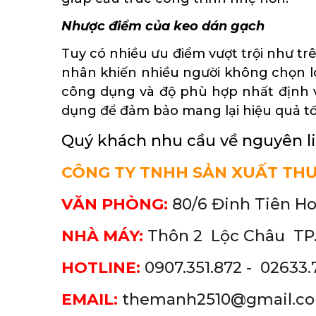
Nhược điểm của keo dán gạch
Tuy có nhiều ưu điểm vượt trội như trê
nhân khiến nhiều người không chọn loại
công dụng và độ phù hợp nhất định v
dụng để đảm bảo mang lại hiệu quả tố
Quý khách nhu cầu về nguyên liệ
CÔNG TY TNHH SẢN XUẤT TH
VĂN PHÒNG:
80/6 Đinh Tiên H
NHÀ MÁY:
Thôn 2 Lộc Châu
TP.
HOTLINE:
0907.351.872 - 02633.
EMAIL:
themanh2510@gmail.c