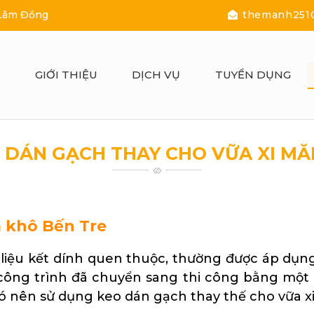
 Lâm Đồng
themanh251
Ủ
GIỚI THIỆU
DỊCH VỤ
TUYỂN DỤNG
 DÁN GẠCH THAY CHO VỮA XI M
 khô Bến Tre
 liệu kết dính quen thuộc, thường được áp dụn
công trình đã chuyển sang thi công bằng một l
ó nên sử dụng keo dán gạch thay thế cho vữa 