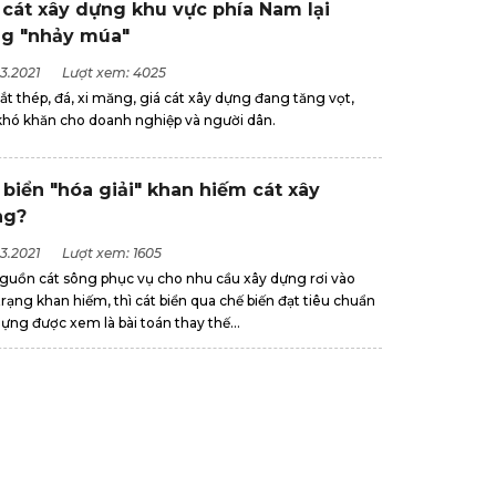
 cát xây dựng khu vực phía Nam lại
g "nhảy múa"
3.2021
Lượt xem: 4025
ắt thép, đá, xi măng, giá cát xây dựng đang tăng vọt,
khó khăn cho doanh nghiệp và người dân.
 biển "hóa giải" khan hiếm cát xây
ng?
3.2021
Lượt xem: 1605
nguồn cát sông phục vụ cho nhu cầu xây dựng rơi vào
trạng khan hiếm, thì cát biển qua chế biến đạt tiêu chuẩn
ựng được xem là bài toán thay thế...