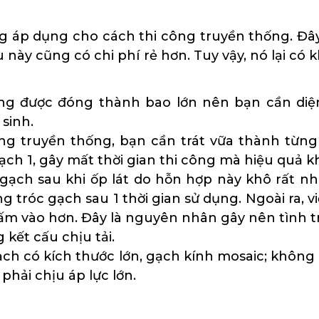
g áp dụng cho cách thi công truyền thống. Đ
ệu này cũng có chi phí rẻ hơn. Tuy vậy, nó lại c
ng được đóng thành bao lớn nên bạn cần diện t
sinh.
ng truyền thống, bạn cần trát vữa thành từn
ch 1, gây mất thời gian thi công mà hiệu quả k
gạch sau khi ốp lát do hỗn hợp này khô rất n
 tróc gạch sau 1 thời gian sử dụng. Ngoài ra, v
ấm vào hơn. Đây là nguyên nhân gây nên tình tr
 kết cấu chịu tải.
ạch có kích thước lớn, gạch kính mosaic; khôn
phải chịu áp lực lớn.