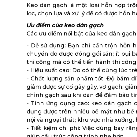
Keo dán gạch là một loại hỗn hợp trộ
lọc, chọn lựa và xử lý để có được hỗn 
Ưu điểm của keo dán gạch
Các ưu điểm nổi bật của keo dán gạc
- Dễ sử dụng: Bạn chỉ cần trộn hỗn h
chuyển do được đóng gói sẵn; ít bụi b
thi công mà có thể tiến hành thi công
- Hiệu suất cao: Do có thể cùng lúc tr
- Chất lượng sản phẩm tốt: Độ bám dín
giảm được sự cố gây gãy, vỡ gạch; gi
chỉnh gạch sau khi dán để đảm bảo t
- Tính ứng dụng cao: keo dán gạch c
dụng được trên nhiều bề mặt như bề m
nội và ngoại thất; khu vực nhà xưởng, 
- Tiết kiệm chi phí: Việc dùng bay ră
giúp cấu trúc công trình nhẹ hơn.