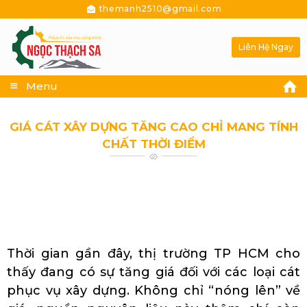
themanh2510@gmail.com
Liên Hệ Ngay
Menu
GIÁ CÁT XÂY DỰNG TĂNG CAO CHỈ MANG TÍNH
CHẤT THỜI ĐIỂM
Cung cấp nguyên liệu làm vữa khô Thừa
Thiên-Huế
Thời gian gần đây, thị trường TP HCM cho
thấy đang có sự tăng giá đối với các loại cát
phục vụ xây dựng. Không chỉ “nóng lên” về