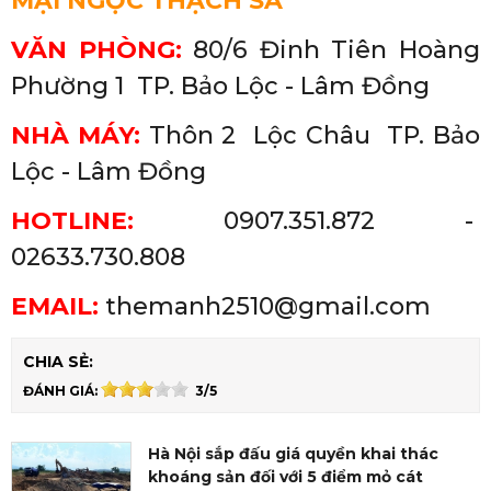
MẠI NGỌC THẠCH SA
VĂN PHÒNG:
80/6 Đinh Tiên Hoàng
Phường 1 TP. Bảo Lộc - Lâm Đồng
NHÀ MÁY:
Thôn 2 Lộc Châu
TP. Bảo
Lộc - Lâm Đồng
HOTLINE:
0907.351.872 -
02633.730.808
EMAIL:
themanh2510@gmail.com
CHIA SẺ:
ĐÁNH GIÁ:
3/5
Hà Nội sắp đấu giá quyền khai thác
khoáng sản đối với 5 điểm mỏ cát