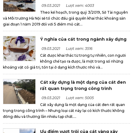
09.03.2021
Lượt xem: 4003
Theo kế hoạch, trong quý 3/2019, Sở Tài nguyên
và Môi trường Hà Nội sẽ tổ chức đấu giá quyền khai thác khoáng sản
giai đoạn 1 năm 2019 đối với 5 điểm mỏ cát...
Ý nghĩa của cát trong ngành xây dựng
09.03.2021
Lượt xem: 3516
Cát được khai thác từ trong tự nhiên, con người
không chế tạo ra được, là một trong số những
khoáng vật có giá trị, tồn tại ở dạng kích thước nhỏ và...
Cát xây dựng là một dạng của cát đen
rất quan trọng trong công trình
09.03.2021
Lượt xem: 5005
Cát xây dựng là một dạng của cát đen rất quan
trọng trong công trình – Nhưng loại cát này lại có kích thước không
đồng đều và thường lẫn nhiều tạp chất....
Ưu điểm vượt trội của cát vàng xây