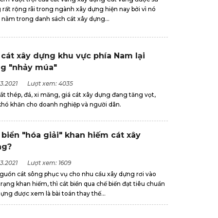
rất rộng rãi trong ngành xây dựng hiện nay bởi vì nó
 nằm trong danh sách cát xây dựng...
 cát xây dựng khu vực phía Nam lại
g "nhảy múa"
3.2021
Lượt xem: 4035
ắt thép, đá, xi măng, giá cát xây dựng đang tăng vọt,
khó khăn cho doanh nghiệp và người dân.
 biển "hóa giải" khan hiếm cát xây
ng?
3.2021
Lượt xem: 1609
nguồn cát sông phục vụ cho nhu cầu xây dựng rơi vào
trạng khan hiếm, thì cát biển qua chế biến đạt tiêu chuẩn
ựng được xem là bài toán thay thế...