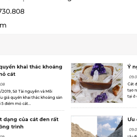
730.808
om
 quyền khai thác khoáng
Ý n
mỏ cát
09.0
Cát đ
008
tạo r
/2019, Sở Tài nguyên và Môi
tại ở
ấu giá quyền khai thác khoáng sản
i 5 điểm mỏ cát...
t dạng của cát đen rất
Ưu 
ông trình
09.0
Ưu đ
009