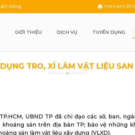
 Lâm Đồng
themanh251
Ủ
GIỚI THIỆU
DỊCH VỤ
TUYỂN DỤNG
DỤNG TRO, XỈ LÀM VẬT LIỆU SAN
Yên
P.HCM, UBND TP đã chỉ đạo các sở, ban, ngà
 khoáng sản trên địa bàn TP; bảo vệ những k
oáng sản làm vật liệu xây dựng (VLXD).