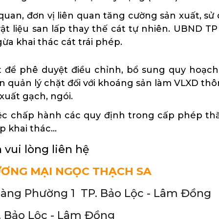
an, đơn vị liên quan tăng cường sản xuất, sử d
 vật liệu san lấp thay thế cát tự nhiên. UBND 
gừa khai thác cát trái phép.
 để phê duyệt điều chỉnh, bổ sung quy hoạc
n quản lý chặt đối với khoáng sản làm VLXD thôn
xuất gạch, ngói.
ệc chấp hành các quy định trong cấp phép thă
p khai thác…
 vui lòng liên hệ
ƯƠNG MẠI NGỌC THẠCH SA
oàng Phường 1 TP. Bảo Lộc - Lâm Đồng
 Bảo Lộc - Lâm Đồng