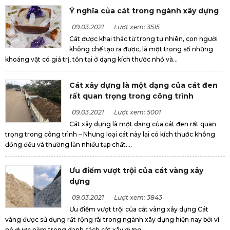
Ý nghĩa của cát trong ngành xây dựng
09.03.2021
Lượt xem: 3515
Cát được khai thác từ trong tự nhiên, con người
không chế tạo ra được, là một trong số những
khoáng vật có giá trị, tồn tại ở dạng kích thước nhỏ và...
Cát xây dựng là một dạng của cát đen
rất quan trọng trong công trình
09.03.2021
Lượt xem: 5001
Cát xây dựng là một dạng của cát đen rất quan
trọng trong công trình – Nhưng loại cát này lại có kích thước không
đồng đều và thường lẫn nhiều tạp chất....
Ưu điểm vượt trội của cát vàng xây
dựng
09.03.2021
Lượt xem: 3843
Ưu điểm vượt trội của cát vàng xây dựng Cát
vàng được sử dụng rất rộng rãi trong ngành xây dựng hiện nay bởi vì
nó được nằm trong danh sách cát xây dựng...