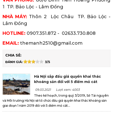
1
TP. Bảo Lộc - Lâm Đồng
NHÀ MÁY:
Thôn 2 Lộc Châu
TP. Bảo Lộc -
Lâm Đồng
HOTLINE:
0907.351.872 - 02633.730.808
EMAIL:
themanh2510@gmail.com
CHIA SẺ:
ĐÁNH GIÁ:
3/5
Hà Nội sắp đấu giá quyền khai thác
khoáng sản đối với 5 điểm mỏ cát
09.03.2021
Lượt xem: 4003
Theo kế hoạch, trong quý 3/2019, Sở Tài nguyên
và Môi trường Hà Nội sẽ tổ chức đấu giá quyền khai thác khoáng sản
giai đoạn 1 năm 2019 đối với 5 điểm mỏ cát...