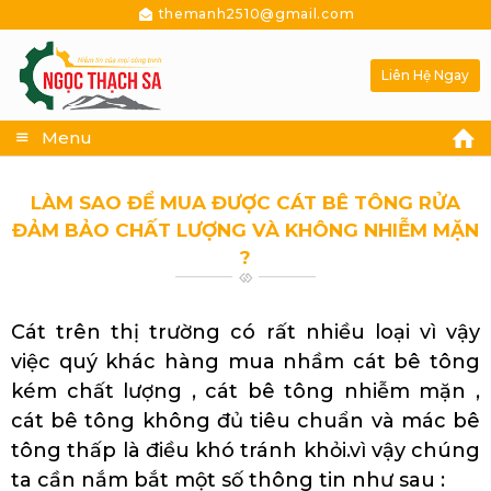
themanh2510@gmail.com
Liên Hệ Ngay
Menu
LÀM SAO ĐỂ MUA ĐƯỢC CÁT BÊ TÔNG RỬA
ĐẢM BẢO CHẤT LƯỢNG VÀ KHÔNG NHIỄM MẶN
?
Cát trên thị trường có rất nhiều loại vì vậy
việc quý khác hàng mua nhầm cát bê tông
kém chất lượng , cát bê tông nhiễm mặn ,
cát bê tông không đủ tiêu chuẩn và mác bê
tông thấp là điều khó tránh khỏi.vì vậy chúng
ta cần nắm bắt một số thông tin như sau :