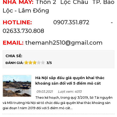
NHÀ MÁY:
Thôn 2 Lộc Châu
TP. Bảo
Lộc - Lâm Đồng
HOTLINE:
0907.351.872 -
02633.730.808
EMAIL:
themanh2510@gmail.com
CHIA SẺ:
ĐÁNH GIÁ:
3/5
Hà Nội sắp đấu giá quyền khai thác
khoáng sản đối với 5 điểm mỏ cát
09.03.2021
Lượt xem: 4013
Theo kế hoạch, trong quý 3/2019, Sở Tài nguyên
và Môi trường Hà Nội sẽ tổ chức đấu giá quyền khai thác khoáng sản
giai đoạn 1 năm 2019 đối với 5 điểm mỏ cát...