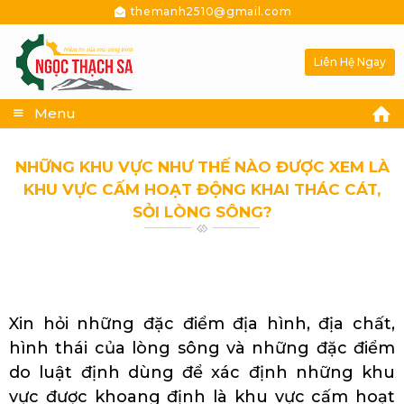
themanh2510@gmail.com
Liên Hệ Ngay
Menu
NHỮNG KHU VỰC NHƯ THẾ NÀO ĐƯỢC XEM LÀ
KHU VỰC CẤM HOẠT ĐỘNG KHAI THÁC CÁT,
SỎI LÒNG SÔNG?
Cung cấp sỉ lẻ cát xây dựng Tiền Giang
Xin hỏi những đặc điểm địa hình, địa chất,
hình thái của lòng sông và những đặc điểm
do luật định dùng để xác định những khu
vực được khoang định là khu vực cấm hoạt