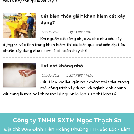
xây tô hay còn gọi là cát xây là...
Cát biển "hóa giải" khan hiếm cát xây
dựng?
09.03.2021
Lượt xem: 1611
Khi nguồn cát sông phục vụ cho nhu cầu xây
dựng rơi vào tình trạng khan hiếm, thì cát biển qua chế biến đạt tiêu
chuẩn xây dựng được xem là bài toán thay thế...
Hạt cát không nhỏ
09.03.2021
Lượt xem: 1436
Cát là loại vật liệu gần như không thể thiếu trong
mỗi công trình xây dựng. Và ngành kinh doanh
cát cũng là một ngành mang lại nguồn lợi lớn. Các nhà kinh tế...
Công ty TNHH SXTM Ngọc Thạch Sa
Địa chỉ: 80/6 Đinh Tiên Hoàng Phường I TP.Bảo Lộc - Lâm