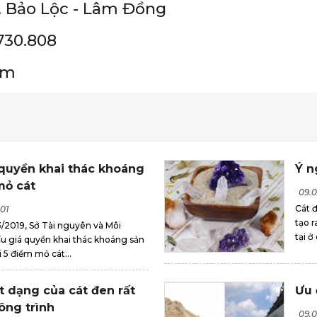
 Bảo Lộc - Lâm Đồng
730.808
om
 quyền khai thác khoáng
Ý n
mỏ cát
09.0
Cát đ
01
tạo r
/2019, Sở Tài nguyên và Môi
tại ở
ấu giá quyền khai thác khoáng sản
i 5 điểm mỏ cát...
t dạng của cát đen rất
Ưu 
ông trình
09.0