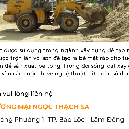
át được sử dụng trong ngành xây dựng để tạo
ợc trộn lẫn với sơn để tạo ra bề mặt ráp cho t
ần để sản xuất bê tông. Trong đời sống, cát x
n vào các cuộc thi về nghệ thuật cát hoặc sử dụn
 vui lòng liên hệ
ƯƠNG MẠI NGỌC THẠCH SA
oàng Phường 1 TP. Bảo Lộc - Lâm Đồng