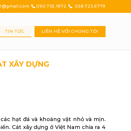
0@gmail.com
090.735.1872
038.723.6779
TIN TỨC
LIÊN HỆ VỚI CHÚNG TÔI
ÁT XÂY DỰNG
 các hạt đá và khoáng vật nhỏ và mịn.
iền. Cát xây dựng ở Việt Nam chia ra 4