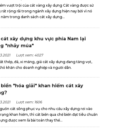
iểm vượt trội của cát vàng xây dựng Cát vàng được sử
rất rộng rãi trong ngành xây dựng hiện nay bởi vì nó
 nằm trong danh sách cát xây dựng...
 cát xây dựng khu vực phía Nam lại
g "nhảy múa"
3.2021
Lượt xem: 4027
ắt thép, đá, xi măng, giá cát xây dựng đang tăng vọt,
khó khăn cho doanh nghiệp và người dân.
 biển "hóa giải" khan hiếm cát xây
ng?
3.2021
Lượt xem: 1606
nguồn cát sông phục vụ cho nhu cầu xây dựng rơi vào
trạng khan hiếm, thì cát biển qua chế biến đạt tiêu chuẩn
ựng được xem là bài toán thay thế...