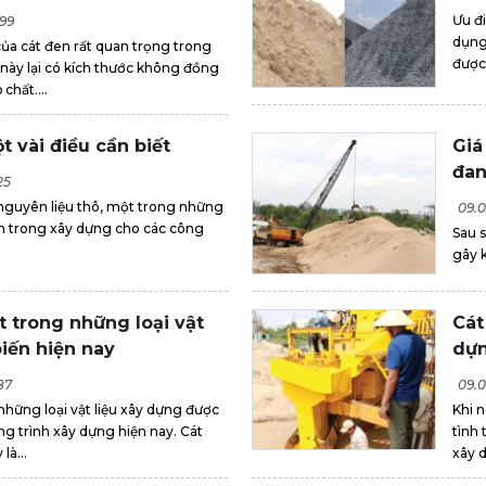
Ưu đ
999
dụng 
ủa cát đen rất quan trọng trong
được
 này lại có kích thước không đồng
chất....
 vài điều cần biết
Giá
đan
25
guyên liệu thô, một trong những
09.0
nh trong xây dựng cho các công
Sau s
gây 
t trong những loại vật
Cát
biến hiện nay
dự
87
09.0
những loại vật liệu xây dựng được
Khi 
ng trình xây dựng hiện nay. Cát
tình 
là...
xây d