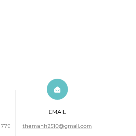
EMAIL
6779
themanh2510@gmail.com