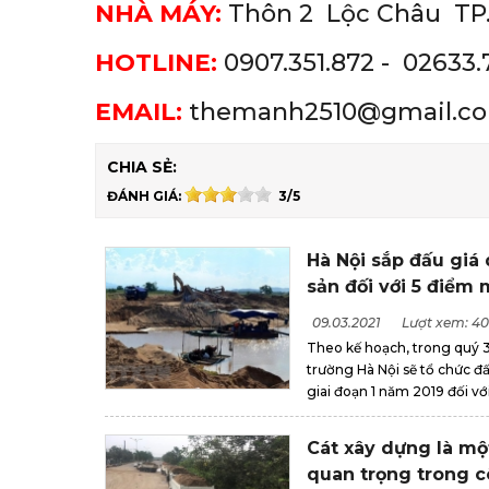
NHÀ MÁY:
Thôn 2 Lộc Châu
TP.
HOTLINE:
0907.351.872 - 02633.
EMAIL:
themanh2510@gmail.c
CHIA SẺ:
ĐÁNH GIÁ:
3/5
Hà Nội sắp đấu giá
sản đối với 5 điểm 
09.03.2021
Lượt xem: 40
Theo kế hoạch, trong quý 3
trường Hà Nội sẽ tổ chức đ
giai đoạn 1 năm 2019 đối vớ
Cát xây dựng là mộ
quan trọng trong c