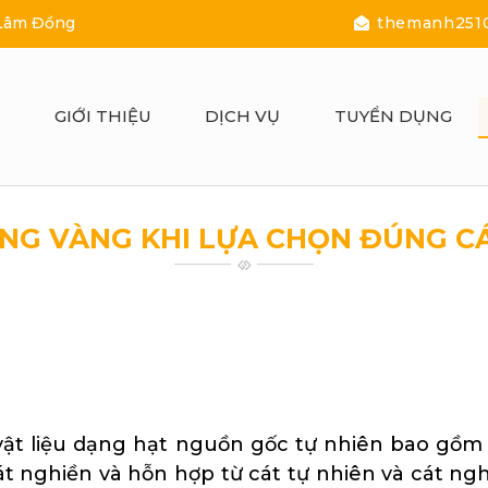
 Lâm Đồng
themanh251
Ủ
GIỚI THIỆU
DỊCH VỤ
TUYỂN DỤNG
ỮNG VÀNG KHI LỰA CHỌN ĐÚNG C
ăk
 vật liệu dạng hạt nguồn gốc tự nhiên bao gồm
cát nghiền và hỗn hợp từ cát tự nhiên và cát ngh