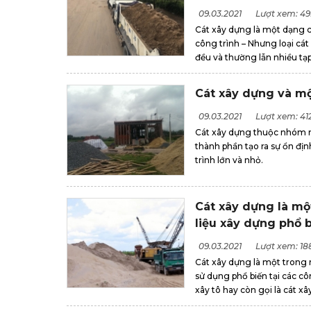
09.03.2021
Lượt xem: 4
Cát xây dựng là một dạng c
công trình – Nhưng loại cát
đều và thường lẫn nhiều tạp 
Cát xây dựng và một
09.03.2021
Lượt xem: 41
Cát xây dựng thuộc nhóm n
thành phần tạo ra sự ổn đị
trình lớn và nhỏ.
Cát xây dựng là mộ
liệu xây dựng phổ 
09.03.2021
Lượt xem: 18
Cát xây dựng là một trong 
sử dụng phổ biến tại các cô
xây tô hay còn gọi là cát xây 