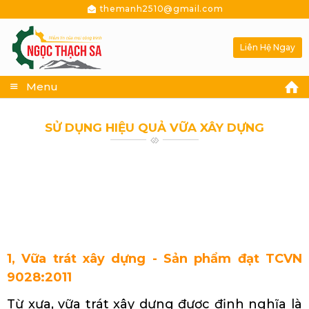
themanh2510@gmail.com
Liên Hệ Ngay
Menu
SỬ DỤNG HIỆU QUẢ VỮA XÂY DỰNG
Cung cấp nguyên liệu làm vữa khô Quảng
Nam
1, Vữa trát xây dựng - Sản phẩm đạt TCVN
9028:2011
Từ xưa, vữa trát xây dựng được định nghĩa là