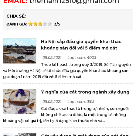
EMAIL:
themanh2510@gmail.com
CHIA SẺ:
ĐÁNH GIÁ:
3/5
Hà Nội sắp đấu giá quyền khai thác
khoáng sản đối với 5 điểm mỏ cát
09.03.2021
Lượt xem: 4003
Theo kế hoạch, trong quý 3/2019, Sở Tài nguyên
và Môi trường Hà Nội sẽ tổ chức đấu giá quyền khai thác khoáng sản
giai đoạn 1 năm 2019 đối với 5 điểm mỏ cát...
Ý nghĩa của cát trong ngành xây dựng
09.03.2021
Lượt xem: 3515
Cát được khai thác từ trong tự nhiên, con người
không chế tạo ra được, là một trong số những
khoáng vật có giá trị, tồn tại ở dạng kích thước nhỏ và...
Cát xây dựng là một dạng của cát đen