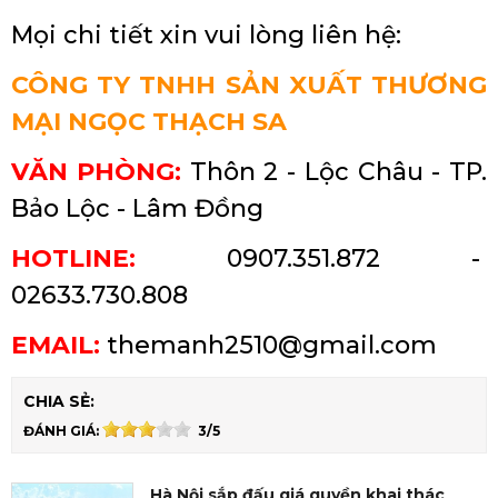
Mọi chi tiết xin vui lòng liên hệ:
CÔNG TY TNHH SẢN XUẤT THƯƠNG
MẠI NGỌC THẠCH SA
VĂN PHÒNG:
Thôn 2 - Lộc Châu - TP.
Bảo Lộc - Lâm Đồng
HOTLINE:
0907.351.872 -
02633.730.808
EMAIL:
themanh2510@gmail.com
CHIA SẺ:
ĐÁNH GIÁ:
3/5
Hà Nội sắp đấu giá quyền khai thác