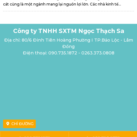
cát cũng là một ngành mang lại nguồn lợi lớn. Các nhà kinh tế...
Công ty TNHH SXTM Ngọc Thạch Sa
Địa chỉ: 80/6 Đinh Tiên Hoàng Phường I TP.Bảo Lộc - Lâm
Đồng
Điện thoại: 090.735.1872 - 0263.373.0808
CHỈ ĐƯỜNG
Copyright © 2019 - Ngocthachsa.com - Thiết kế web 0934.077.882