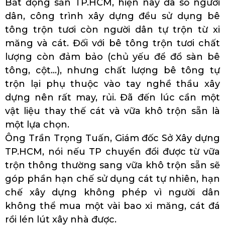
Bất động sản TP.HCM, hiện nay đa số người
dân, công trình xây dựng đều sử dụng bê
tông trộn tươi còn người dân tự trộn từ xi
măng và cát. Đối với bê tông trộn tươi chất
lượng còn đảm bảo (chủ yếu để đổ sàn bê
tông, cột...), nhưng chất lượng bê tông tự
trộn lại phụ thuộc vào tay nghề thầu xây
dựng nên rất may, rủi. Đã đến lúc cần một
vật liệu thay thế cát và vữa khô trộn sẵn là
một lựa chọn.
Ông Trần Trọng Tuấn, Giám đốc Sở Xây dựng
TP.HCM, nói nếu TP chuyển đổi được từ vữa
trộn thông thường sang vữa khô trộn sẵn sẽ
góp phần hạn chế sử dụng cát tự nhiên, hạn
chế xây dựng không phép vì người dân
không thể mua một vài bao xi măng, cát đá
rồi lén lút xây nhà được.