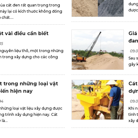
dụng 
ủa cát đen rất quan trọng trong
được
 này lại có kích thước không đồng
chất....
 vài điều cần biết
Giá
đan
35
guyên liệu thô, một trong những
09.0
nh trong xây dựng cho các công
Sau s
gây 
t trong những loại vật
Cát
biến hiện nay
dự
94
09.0
những loại vật liệu xây dựng được
Khi 
ng trình xây dựng hiện nay. Cát
tình 
là...
xây d