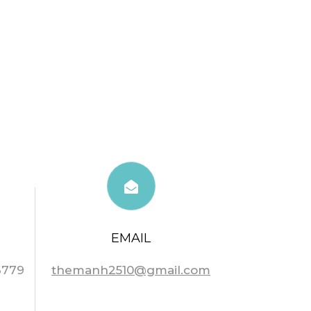
EMAIL
6779
themanh2510@gmail.com