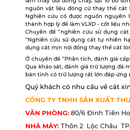
làm thay đổi dòng chảy, sạt lở bờ sôn
nguồn vật liệu đóng cừ thay thế cát 
Nghiên cứu có được nguồn nguyên liệ
thành hợp lý để làm VLXD - cốt liệu nh
Chuyên đề “nghiên cứu sử dụng cát t
“Nghiên cứu sử dụng cát tự nhiên hạt
dụng cát mịn nội đồng thay thế cát lò
Ở chuyên đề “Phân tích, đánh giá cấp 
Qua khảo sát, đánh giá trữ lượng đá mi
bàn tỉnh có trữ lượng rất lớn đáp ứng
Quý khách có nhu cầu về cát xin
CÔNG TY TNHH SẢN XUẤT TH
VĂN PHÒNG:
80/6 Đinh Tiên H
NHÀ MÁY:
Thôn 2 Lộc Châu
TP.