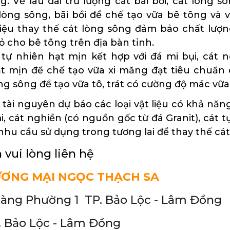
g. Về lâu dài trữ lượng cát bãi bồi, cát lòng
lòng sông, bãi bồi để chế tạo vữa bê tông và v
u thay thế cát lòng sông đảm bảo chất lượng
ỏ cho bê tông trên địa bàn tỉnh.
ự nhiên hạt mịn kết hợp với đá mi bụi, cát 
 mịn để chế tạo vữa xi măng đạt tiêu chuẩn d
ng sông để tạo vữa tô, trát có cường độ mác vữa
tài nguyên dự báo các loại vật liệu có khả năng
, cát nghiền (có nguồn gốc từ đá Granit), cát t
 nhu cầu sử dụng trong tương lai để thay thế cát
 vui lòng liên hệ
ƯƠNG MẠI NGỌC THẠCH SA
oàng Phường 1 TP. Bảo Lộc - Lâm Đồng
 Bảo Lộc - Lâm Đồng