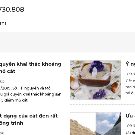
730.808
om
 quyền khai thác khoáng
Ý n
mỏ cát
09.0
Cát đ
003
tạo r
/2019, Sở Tài nguyên và Môi
tại ở
ấu giá quyền khai thác khoáng sản
i 5 điểm mỏ cát...
t dạng của cát đen rất
Ưu 
ông trình
09.0
Ưu đ
006