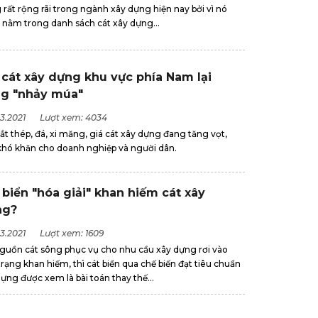
rất rộng rãi trong ngành xây dựng hiện nay bởi vì nó
 nằm trong danh sách cát xây dựng...
 cát xây dựng khu vực phía Nam lại
g "nhảy múa"
3.2021
Lượt xem: 4034
ắt thép, đá, xi măng, giá cát xây dựng đang tăng vọt,
khó khăn cho doanh nghiệp và người dân.
 biển "hóa giải" khan hiếm cát xây
ng?
3.2021
Lượt xem: 1609
nguồn cát sông phục vụ cho nhu cầu xây dựng rơi vào
trạng khan hiếm, thì cát biển qua chế biến đạt tiêu chuẩn
ựng được xem là bài toán thay thế...