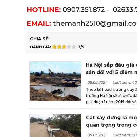
HOTLINE:
0907.351.872 - 02633.
EMAIL:
themanh2510@gmail.c
CHIA SẺ:
ĐÁNH GIÁ:
3/5
Hà Nội sắp đấu giá
sản đối với 5 điểm 
09.03.2021
Lượt xem: 4
Theo kế hoạch, trong quý 3
trường Hà Nội sẽ tổ chức đ
giai đoạn 1 năm 2019 đối vớ
Cát xây dựng là mộ
quan trọng trong c
09.03.2021
Lượt xem: 5