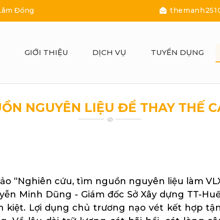
 Lâm Đồng
themanh251
Ủ
GIỚI THIỆU
DỊCH VỤ
TUYỂN DỤNG
ỒN NGUYÊN LIỆU ĐỂ THAY THẾ 
ương
hảo “Nghiên cứu, tìm nguồn nguyên liệu làm VLX
Nguyễn Minh Dũng - Giám đốc Sở Xây dựng TT-Hu
n kiệt. Lợi dụng chủ trương nạo vét kết hợp tận