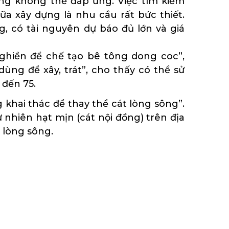
 sông không thể đáp ứng. Việc tìm kiếm
ữa xây dựng là nhu cầu rất bức thiết.
, có tài nguyên dự báo đủ lớn và giá
nghiền để chế tạo bê tông dong coc”,
ùng để xây, trát”, cho thấy có thể sử
 đến 75.
 khai thác để thay thể cát lòng sông”.
ự nhiên hạt mịn (cát nội đồng) trên địa
 lòng sông.