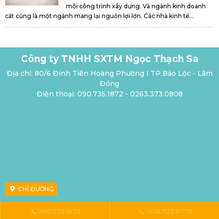
mỗi công trình xây dựng. Và ngành kinh doanh
cát cũng là một ngành mang lại nguồn lợi lớn. Các nhà kinh tế...
Công ty TNHH SXTM Ngọc Thạch Sa
Địa chỉ: 80/6 Đinh Tiên Hoàng Phường I TP.Bảo Lộc - Lâm
Đồng
Điện thoại: 090.735.1872 - 0263.373.0808
CHỈ ĐƯỜNG
090.735.1872
038.723.6779