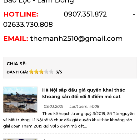
Bảo Lộc - Lâm Đồng
HOTLINE:
0907.351.872 -
02633.730.808
EMAIL:
themanh2510@gmail.com
CHIA SẺ:
ĐÁNH GIÁ:
3/5
Hà Nội sắp đấu giá quyền khai thác
khoáng sản đối với 5 điểm mỏ cát
09.03.2021
Lượt xem: 4008
Theo kế hoạch, trong quý 3/2019, Sở Tài nguyên
và Môi trường Hà Nội sẽ tổ chức đấu giá quyền khai thác khoáng sản
giai đoạn 1 năm 2019 đối với 5 điểm mỏ cát...