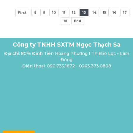
First
8
9
10
11
12
13
14
15
16
17
18
End
Công ty TNHH SXTM Ngọc Thạch Sa
Địa chỉ: 80/6 Đinh Tiên Hoàng Phường I TP.Bảo Lộc - Lâm
Đồng
Điện thoại: 090.735.1872 - 0263.373.0808