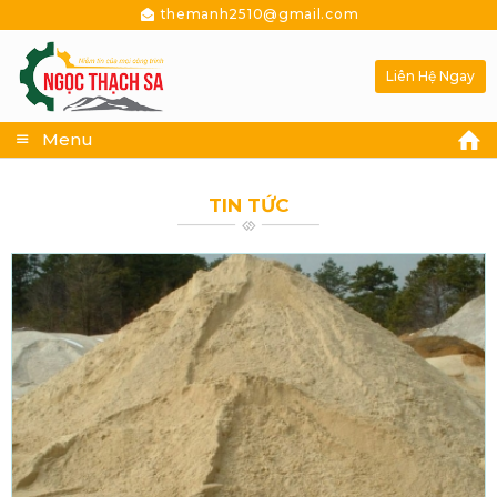
themanh2510@gmail.com
Liên Hệ Ngay
Menu
TIN TỨC