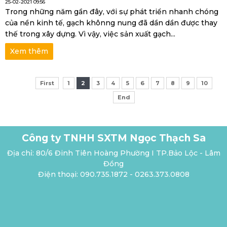
25-02-2021 09:56
Trong những năm gần đây, với sự phát triển nhanh chóng
của nền kinh tế, gạch khônng nung đã dần dần được thay
thế trong xây dựng. Vì vậy, việc sản xuất gạch...
Xem thêm
First
1
2
3
4
5
6
7
8
9
10
End
Công ty TNHH SXTM Ngọc Thạch Sa
Địa chỉ: 80/6 Đinh Tiên Hoàng Phường I TP.Bảo Lộc - Lâm
Đồng
Điện thoại: 090.735.1872 - 0263.373.0808