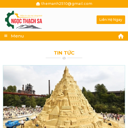
themanh2510@gmail.com
Liên Hệ Ngay
Menu
TIN TỨC